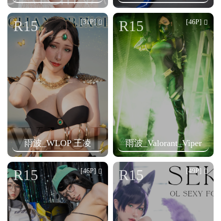
n
R15
R15
[31P]
[46P]
雨波_WLOP 王凌
雨波_Valorant_Viper
R15
R15
[46P]
[49P]