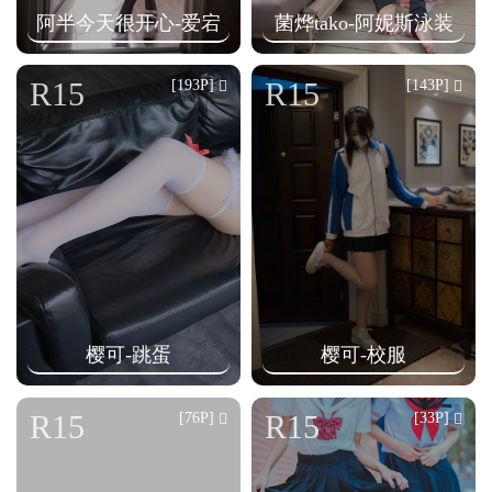
阿半今天很开心-爱宕
菌烨tako-阿妮斯泳装
R15
R15
[193P]
[143P]
樱可-跳蛋
樱可-校服
R15
R15
[76P]
[33P]