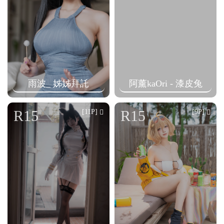
雨波_ 姊姊拜託
阿薰kaOri - 漆皮兔
R15
R15
[11P]
[9P]