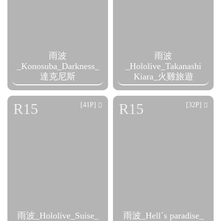
雨波
雨波
_Konosuba_Darkness_
_Hololive_Takanashi
達克尼斯
Kiara_火雞旅遊
R15
R15
[41P]
[32P]
雨波_Hololive_Suise_
雨波_Hellˊs paradise_