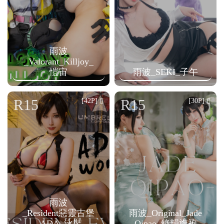
雨波
_Valorant_Killjoy_
愷宙
雨波_SEKI_子午
R15
R15
[42P]
[30P]
雨波
_Resident惡靈古堡
雨波_Original_Jade
_ADA_泳裝
Qipao_綠韻旗袍