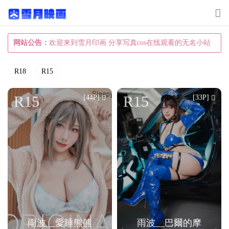
T
o
g
网站公告：
欢迎来到雪月印画 分享写真cos在线观看的无名小站
g
R18
R15
l
e
R15
R15
[44P]
[33P]
n
a
v
i
g
a
t
i
雨波__愛睡熊熊
雨波__巴爾的摩
o