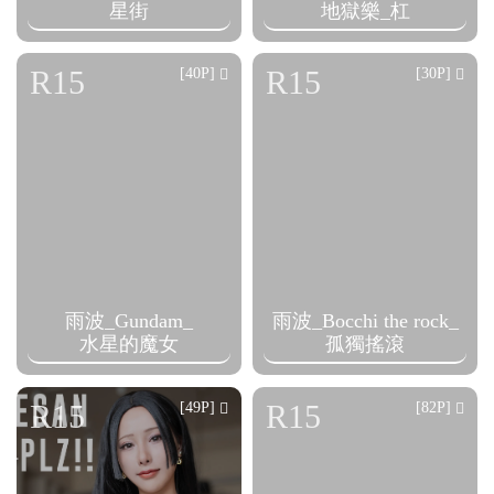
星街
地獄樂_杠
R15
R15
[40P]
[30P]
雨波_Gundam_
雨波_Bocchi the rock_
水星的魔女
孤獨搖滾
R15
R15
[49P]
[82P]