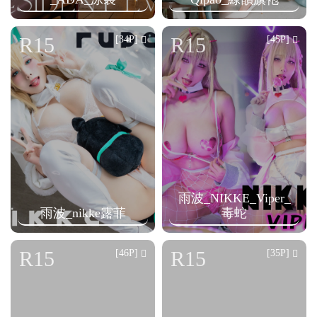
R15
R15
[34P]
[45P]
雨波_NIKKE_Viper_
雨波_nikke露菲
毒蛇
R15
R15
[46P]
[35P]