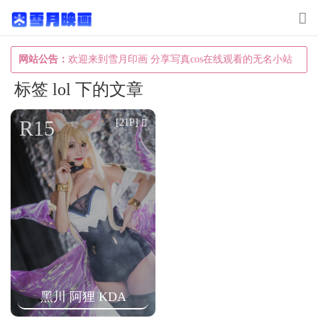
T
o
g
网站公告：
欢迎来到雪月印画 分享写真cos在线观看的无名小站
g
标签 lol 下的文章
l
e
R15
[21P]
n
a
v
i
g
a
t
i
黑川 阿狸 KDA
o