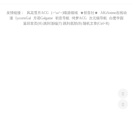
n
友情链接：
风花雪月ACG
(>^ω^<)喵源领域
★初音社★
AKiAnime在线动
漫
LycorisGal
月谣Galgame
初音导航
绮梦ACG
次元猫导航
白鹭学园
返回首页(H) 跳到顶端(T) 跳到底部(B) 随机文章(Ctrl+R)