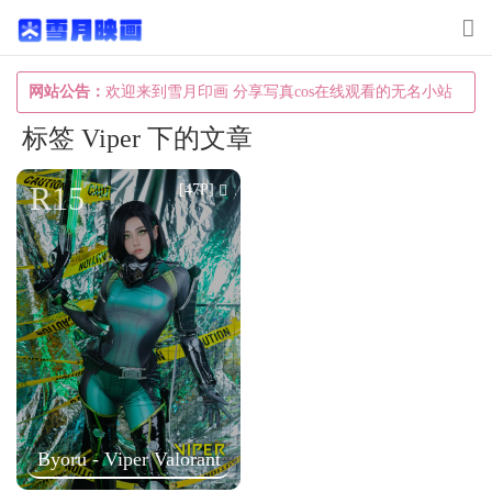
T
o
g
网站公告：
欢迎来到雪月印画 分享写真cos在线观看的无名小站
g
标签 Viper 下的文章
l
e
R15
[47P]
n
a
v
i
g
a
t
i
Byoru - Viper Valorant
o