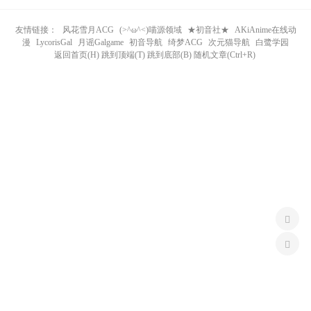
n
友情链接：
风花雪月ACG
(>^ω^<)喵源领域
★初音社★
AKiAnime在线动
漫
LycorisGal
月谣Galgame
初音导航
绮梦ACG
次元猫导航
白鹭学园
返回首页(H) 跳到顶端(T) 跳到底部(B) 随机文章(Ctrl+R)