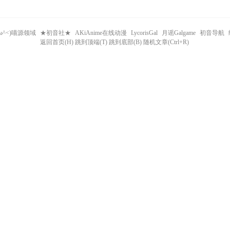
^ω^<)喵源领域
★初音社★
AKiAnime在线动漫
LycorisGal
月谣Galgame
初音导航
返回首页(H) 跳到顶端(T) 跳到底部(B) 随机文章(Ctrl+R)