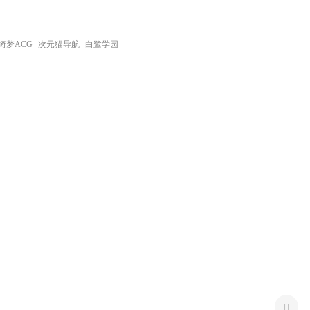
绮梦ACG
次元猫导航
白鹭学园