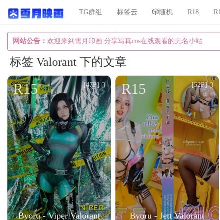
TG群组
标签云
🎲随机
R18
R
网站公告：
欢迎来到雪月印画 分享写真cos在线观看的无名小站
标签 Valorant 下的文章
R15
R15
[47P]
[52P]
Byoru - Viper Valorant
Byoru - Jett Valorant