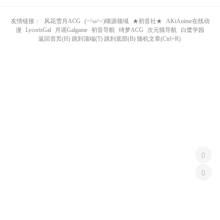
n
友情链接：
风花雪月ACG
(>^ω^<)喵源领域
★初音社★
AKiAnime在线动
漫
LycorisGal
月谣Galgame
初音导航
绮梦ACG
次元猫导航
白鹭学园
返回首页(H) 跳到顶端(T) 跳到底部(B) 随机文章(Ctrl+R)