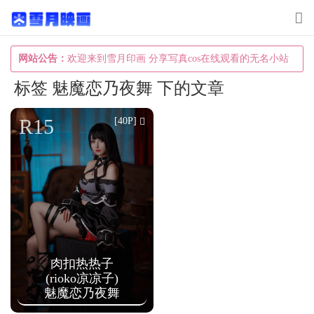
T
o
g
网站公告：
欢迎来到雪月印画 分享写真cos在线观看的无名小站
g
标签 魅魔恋乃夜舞 下的文章
l
e
R15
[40P]
n
a
v
i
g
a
肉扣热热子
t
(rioko凉凉子)
i
魅魔恋乃夜舞
o