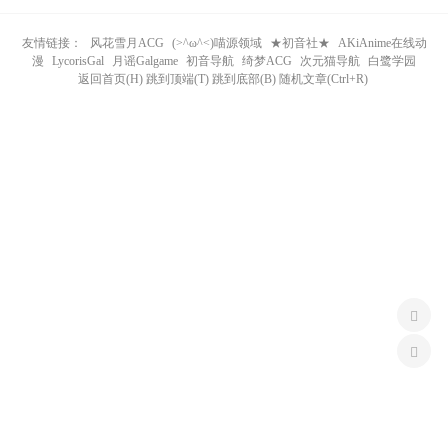
n
友情链接：
风花雪月ACG
(>^ω^<)喵源领域
★初音社★
AKiAnime在线动
漫
LycorisGal
月谣Galgame
初音导航
绮梦ACG
次元猫导航
白鹭学园
返回首页(H) 跳到顶端(T) 跳到底部(B) 随机文章(Ctrl+R)