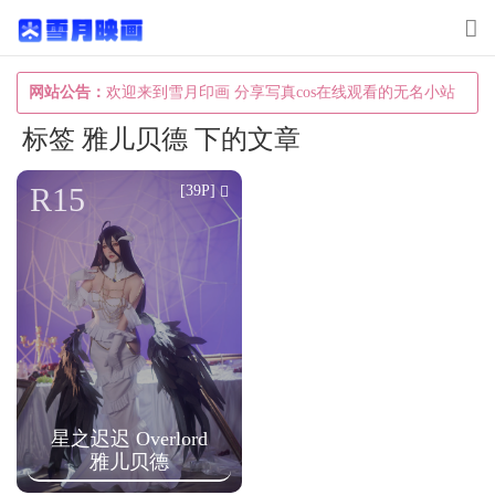
T
o
g
网站公告：
欢迎来到雪月印画 分享写真cos在线观看的无名小站
g
标签 雅儿贝德 下的文章
l
e
R15
[39P]
n
a
v
i
g
a
t
星之迟迟 Overlord
i
雅儿贝德
o