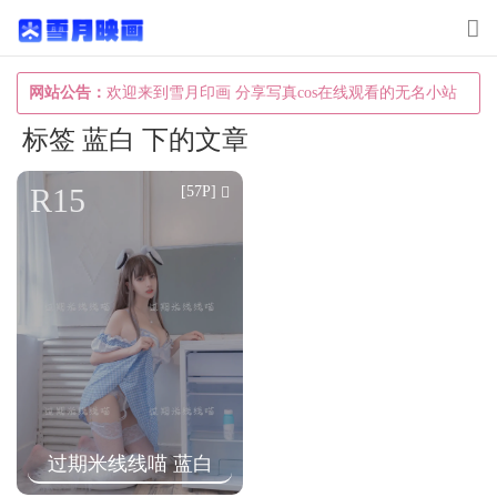
T
o
g
网站公告：
欢迎来到雪月印画 分享写真cos在线观看的无名小站
g
标签 蓝白 下的文章
l
e
R15
[57P]
n
a
v
i
g
a
t
i
过期米线线喵 蓝白
o