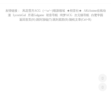
n
友情链接：
风花雪月ACG
(>^ω^<)喵源领域
★初音社★
AKiAnime在线动
漫
LycorisGal
月谣Galgame
初音导航
绮梦ACG
次元猫导航
白鹭学园
返回首页(H) 跳到顶端(T) 跳到底部(B) 随机文章(Ctrl+R)