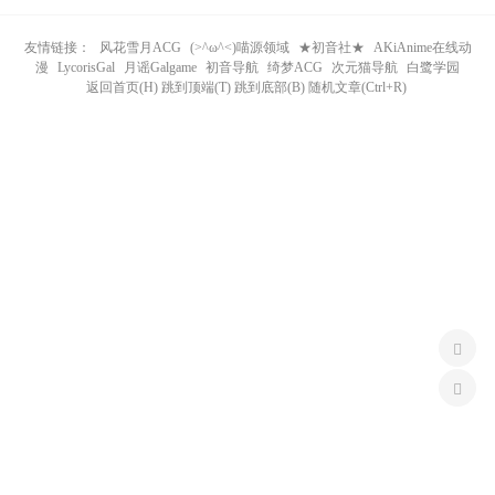
n
友情链接：
风花雪月ACG
(>^ω^<)喵源领域
★初音社★
AKiAnime在线动
漫
LycorisGal
月谣Galgame
初音导航
绮梦ACG
次元猫导航
白鹭学园
返回首页(H) 跳到顶端(T) 跳到底部(B) 随机文章(Ctrl+R)