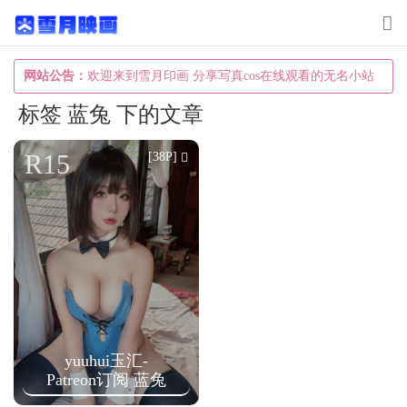
T
o
g
网站公告：
欢迎来到雪月印画 分享写真cos在线观看的无名小站
g
标签 蓝兔 下的文章
l
e
R15
[38P]
n
a
v
i
g
a
t
yuuhui玉汇-
i
Patreon订阅 蓝兔
o