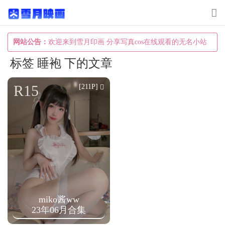
T
o
g
网站公告：
欢迎来到雪月印画 分享写真cos在线观看的无名小站
g
标签 睡袍 下的文章
l
e
R15
[211P]
n
a
v
i
g
a
t
miko酱ww
i
23年06月合集
o