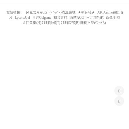
n
友情链接：
风花雪月ACG
(>^ω^<)喵源领域
★初音社★
AKiAnime在线动
漫
LycorisGal
月谣Galgame
初音导航
绮梦ACG
次元猫导航
白鹭学园
返回首页(H) 跳到顶端(T) 跳到底部(B) 随机文章(Ctrl+R)