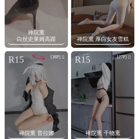
禅院熏
白丝史莱姆高跟
禅院熏 厚白女友雪糕
R15
R15
[38P]
[27P]
禅院熏 普拉娜
禅院熏 干物熏