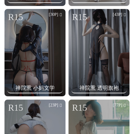
R15
R15
[30P]
[43P]
禅院熏 小妈文学
禅院熏 透明旗袍
R15
R15
[23P]
[77P]