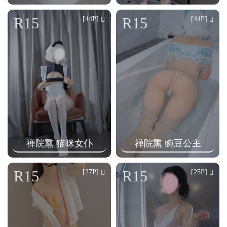
R15
R15
[44P]
[44P]
禅院熏 猫咪女仆
禅院熏 豌豆公主
R15
R15
[27P]
[25P]