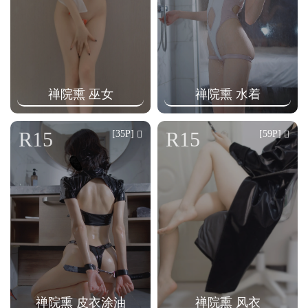
禅院熏 巫女
禅院熏 水着
R15
R15
[35P]
[59P]
禅院熏 皮衣涂油
禅院熏 风衣