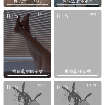
禅院熏 OL系列
禅院熏 胶带素材
R15
R15
[32P]
[26P]
禅院熏 奶味浴缸
禅院熏 明日香
R15
R15
[109P]
[111P]