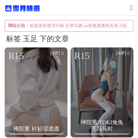
T
o
g
网站公告：
欢迎来到雪月印画 分享写真cos在线观看的无名小站
g
标签 玉足 下的文章
l
e
R15
R15
[38P]
[44P]
n
a
v
i
g
a
t
禅院熏 TOKI兔兔
i
禅院熏 衬衫湿漉漉
飞鸟马时
o