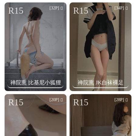
n
R15
R15
[32P]
[34P]
禅院熏 比基尼小狐狸
禅院熏 JK白袜裸足
R15
R15
[20P]
[28P]