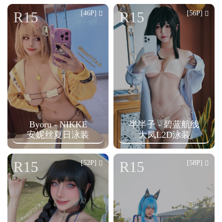
n
R15
R15
[46P]
[56P]
Byoru - NIKKE
半半子 - 碧蓝航线
安妮丝夏日泳装
大凤L2D泳装
R15
R15
[52P]
[58P]