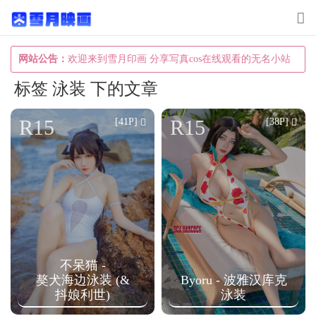
T
o
g
网站公告：
欢迎来到雪月印画 分享写真cos在线观看的无名小站
g
标签 泳装 下的文章
l
e
R15
R15
[41P]
[38P]
n
a
v
i
g
a
不呆猫 -
t
獒犬海边泳装 (&
Byoru - 波雅汉库克
i
抖娘利世)
泳装
o