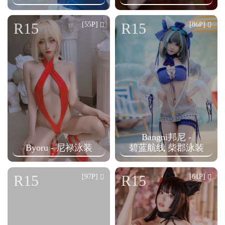
R15
R15
[55P]
[86P]
Bangni邦尼 -
Byoru - 尼禄泳装
碧蓝航线 柴郡泳装
R15
R15
[97P]
[61P]