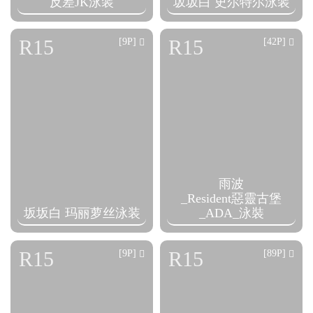
反差JK泳装
坂坂白 史尔特尔泳装
R15
R15
[9P]
[42P]
雨波
_Resident惡靈古堡
坂坂白 玛丽萝丝泳装
_ADA_泳裝
R15
R15
[9P]
[89P]