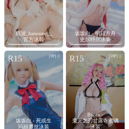
雨波_haneame__
坂坂白 - 明日方舟
官方泳裝
史尔特尔泳装
R15
R15
[9P]
[59P]
Byoru -
坂坂白 - 死或生
鬼灭之刃甘露寺蜜璃
玛丽萝丝泳装
泳装