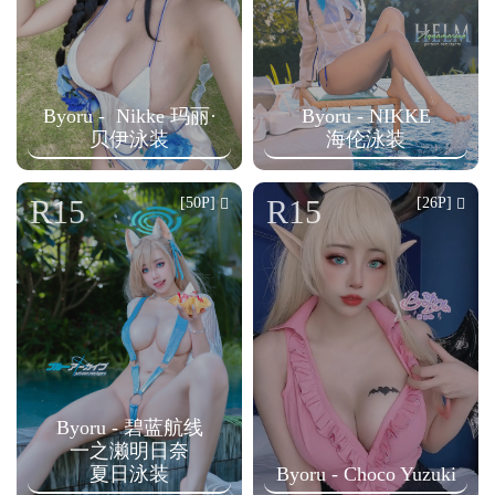
Byoru - ‌ Nikke 玛丽·
Byoru - NIKKE
贝伊泳装
海伦泳装
R15
R15
[50P]
[26P]
Byoru - 碧蓝航线
一之濑明日奈
夏日泳装
Byoru - Choco Yuzuki