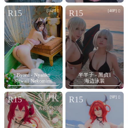
R15
R15
[16P]
[40P]
Byoru - Nyanko
半半子 - 黑贞1
Kawaii Nekomimi
海边泳装
R15
R15
[38P]
[9P]