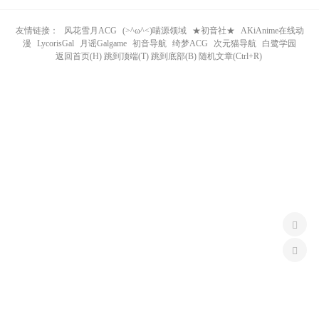
n
友情链接：
风花雪月ACG
(>^ω^<)喵源领域
★初音社★
AKiAnime在线动
漫
LycorisGal
月谣Galgame
初音导航
绮梦ACG
次元猫导航
白鹭学园
返回首页(H) 跳到顶端(T) 跳到底部(B) 随机文章(Ctrl+R)