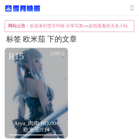
T
o
g
网站公告：
欢迎来到雪月印画 分享写真cos在线观看的无名小站
g
标签 欧米茄 下的文章
l
e
R15
[15P]
n
a
v
i
g
a
t
Arya_肉肉 NO.004
i
欧米茄ff14
o