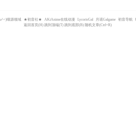
^ω^<)喵源领域
★初音社★
AKiAnime在线动漫
LycorisGal
月谣Galgame
初音导航
返回首页(H) 跳到顶端(T) 跳到底部(B) 随机文章(Ctrl+R)