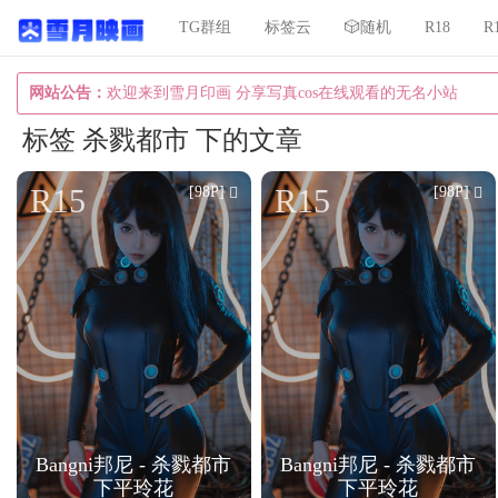
TG群组
标签云
🎲随机
R18
R
网站公告：
欢迎来到雪月印画 分享写真cos在线观看的无名小站
标签 杀戮都市 下的文章
R15
R15
[98P]
[98P]
Bangni邦尼 - 杀戮都市
Bangni邦尼 - 杀戮都市
下平玲花
下平玲花