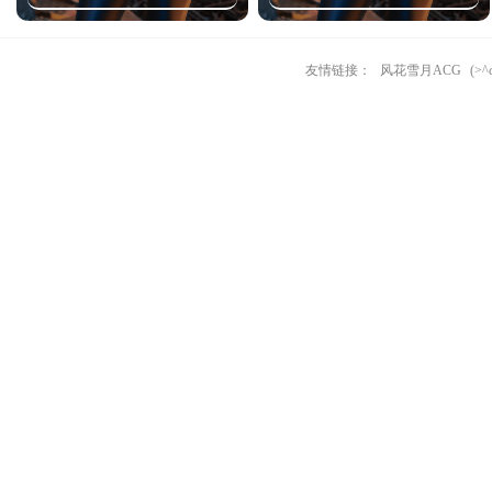
友情链接：
风花雪月ACG
(>