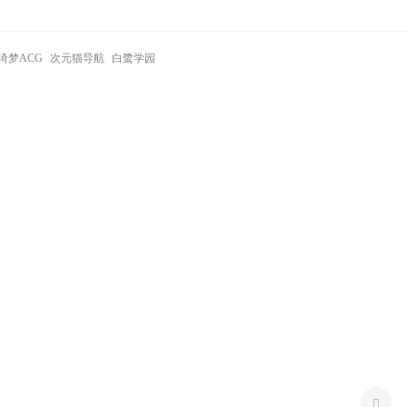
绮梦ACG
次元猫导航
白鹭学园