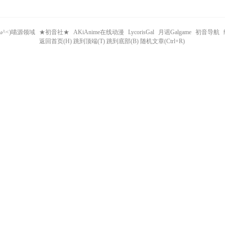
^ω^<)喵源领域
★初音社★
AKiAnime在线动漫
LycorisGal
月谣Galgame
初音导航
返回首页(H) 跳到顶端(T) 跳到底部(B) 随机文章(Ctrl+R)