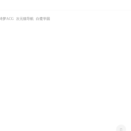
绮梦ACG
次元猫导航
白鹭学园