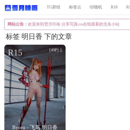
TG群组
标签云
🎲随机
R18
R
网站公告：
欢迎来到雪月印画 分享写真cos在线观看的无名小站
标签 明日香 下的文章
R15
[49P]
Byoru - 飞鸟 明日香