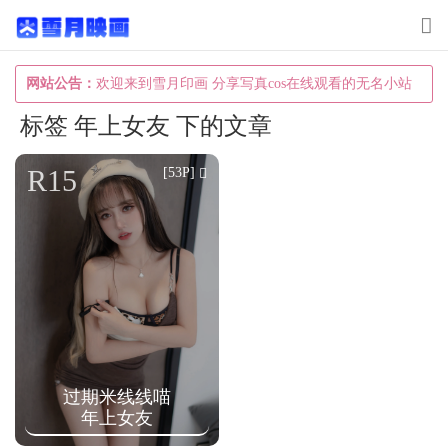
T
o
g
网站公告：
欢迎来到雪月印画 分享写真cos在线观看的无名小站
g
标签 年上女友 下的文章
l
e
R15
[53P]
n
a
v
i
g
a
t
过期米线线喵
i
年上女友
o