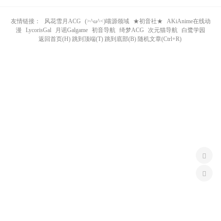
n
友情链接：
风花雪月ACG
(>^ω^<)喵源领域
★初音社★
AKiAnime在线动
漫
LycorisGal
月谣Galgame
初音导航
绮梦ACG
次元猫导航
白鹭学园
返回首页(H) 跳到顶端(T) 跳到底部(B) 随机文章(Ctrl+R)