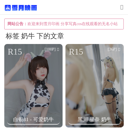
T
o
g
网站公告：
欢迎来到雪月印画 分享写真cos在线观看的无名小站
g
标签 奶牛 下的文章
l
e
R15
R15
[100P]
[36P]
n
a
v
i
g
a
t
i
白银81 - 可爱奶牛
黑川 星奈 奶牛
o