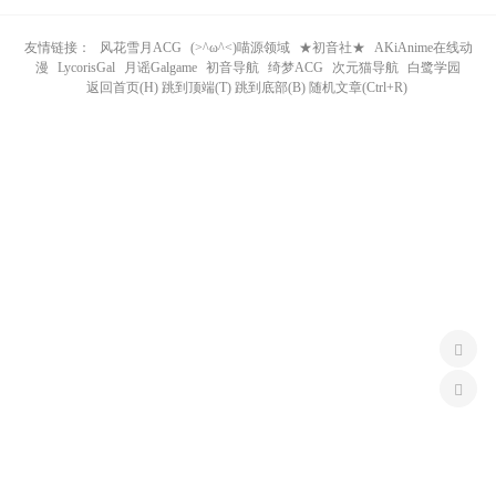
n
友情链接：
风花雪月ACG
(>^ω^<)喵源领域
★初音社★
AKiAnime在线动
漫
LycorisGal
月谣Galgame
初音导航
绮梦ACG
次元猫导航
白鹭学园
返回首页(H) 跳到顶端(T) 跳到底部(B) 随机文章(Ctrl+R)