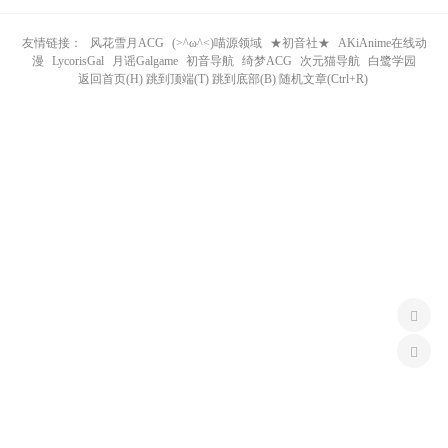
n
友情链接：
风花雪月ACG
(>^ω^<)喵源领域
★初音社★
AKiAnime在线动
漫
LycorisGal
月谣Galgame
初音导航
绮梦ACG
次元猫导航
白鹭学园
返回首页(H) 跳到顶端(T) 跳到底部(B) 随机文章(Ctrl+R)