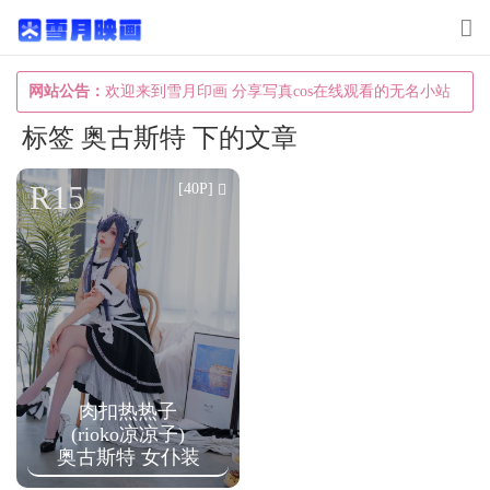
T
o
g
网站公告：
欢迎来到雪月印画 分享写真cos在线观看的无名小站
g
标签 奥古斯特 下的文章
l
e
R15
[40P]
n
a
v
i
g
a
肉扣热热子
t
(rioko凉凉子)
i
奥古斯特 女仆装
o