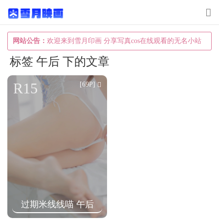
T
o
g
网站公告：
欢迎来到雪月印画 分享写真cos在线观看的无名小站
g
标签 午后 下的文章
l
e
R15
[69P]
n
a
v
i
g
a
t
i
过期米线线喵 午后
o