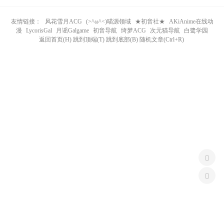
n
友情链接：
风花雪月ACG
(>^ω^<)喵源领域
★初音社★
AKiAnime在线动
漫
LycorisGal
月谣Galgame
初音导航
绮梦ACG
次元猫导航
白鹭学园
返回首页(H) 跳到顶端(T) 跳到底部(B) 随机文章(Ctrl+R)