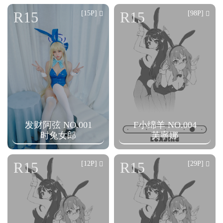
n
R15
R15
[15P]
[98P]
发财阿弦 NO.001
F小绵羊 NO.004
时兔女郎
芙寧娜
R15
R15
[12P]
[29P]