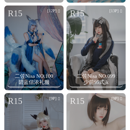
R15
R15
[12P]
[13P]
二佐Nisa NO.100
二佐Nisa NO.099
碧蓝信浓礼服
少前95式jk
R15
R15
[9P]
[9P]