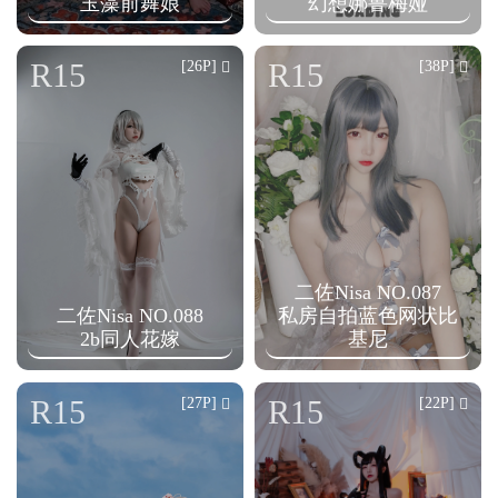
玉藻前舞娘
幻想娜鲁梅娅
R15
R15
[26P]
[38P]
二佐Nisa NO.087
二佐Nisa NO.088
私房自拍蓝色网状比
2b同人花嫁
基尼
R15
R15
[27P]
[22P]