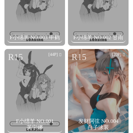
F小绵羊 NO.003 申鹤
F小绵羊 NO.002 甘雨
R15
R15
[44P]
[20P]
F小绵羊 NO.001
发财阿弦 NO.004
芙宁娜
白子泳装