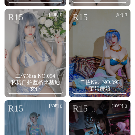
R15
R15
[40P]
[9P]
二佐Nisa NO.094
私房自拍蓝格比基尼
二佐Nisa NO.093
女仆
蕾姆舞娘
R15
R15
[30P]
[106P]