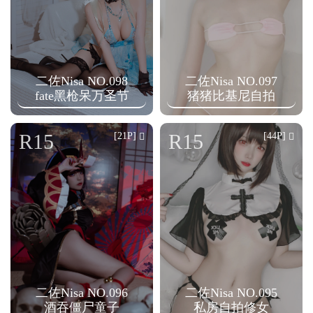
二佐Nisa NO.098
二佐Nisa NO.097
fate黑枪呆万圣节
猪猪比基尼自拍
R15
R15
[21P]
[44P]
二佐Nisa NO.096
二佐Nisa NO.095
酒吞僵尸童子
私房自拍修女