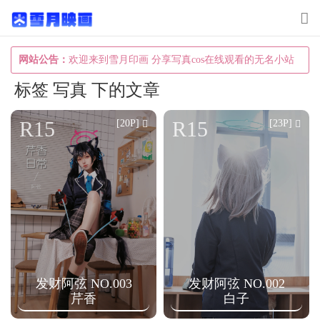
T
o
g
网站公告：
欢迎来到雪月印画 分享写真cos在线观看的无名小站
g
标签 写真 下的文章
l
e
R15
R15
[20P]
[23P]
n
a
v
i
g
a
t
发财阿弦 NO.003
发财阿弦 NO.002
i
芹香
白子
o