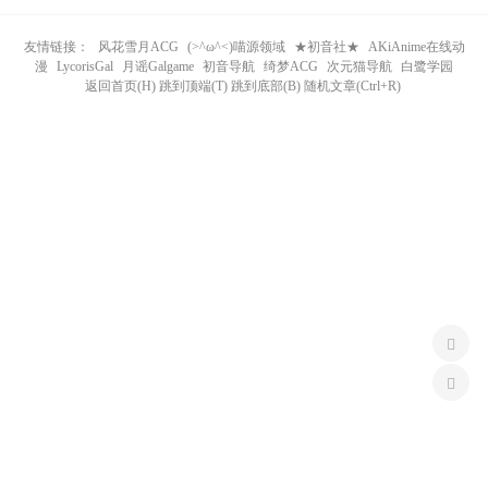
n
友情链接：
风花雪月ACG
(>^ω^<)喵源领域
★初音社★
AKiAnime在线动
漫
LycorisGal
月谣Galgame
初音导航
绮梦ACG
次元猫导航
白鹭学园
返回首页(H) 跳到顶端(T) 跳到底部(B) 随机文章(Ctrl+R)