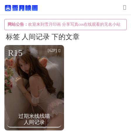
T
o
g
网站公告：
欢迎来到雪月印画 分享写真cos在线观看的无名小站
g
标签 人间记录 下的文章
l
e
R15
[62P]
n
a
v
i
g
a
t
过期米线线喵
i
人间记录
o