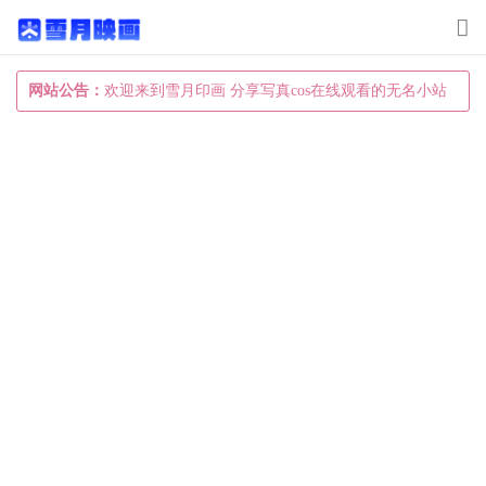
T
o
g
网站公告：
欢迎来到雪月印画 分享写真cos在线观看的无名小站
g
l
e
n
a
v
i
g
a
t
i
o