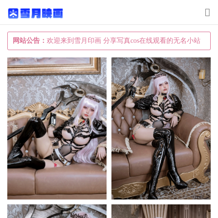
T
o
g
网站公告：
欢迎来到雪月印画 分享写真cos在线观看的无名小站
g
l
e
n
a
v
i
g
a
t
i
o