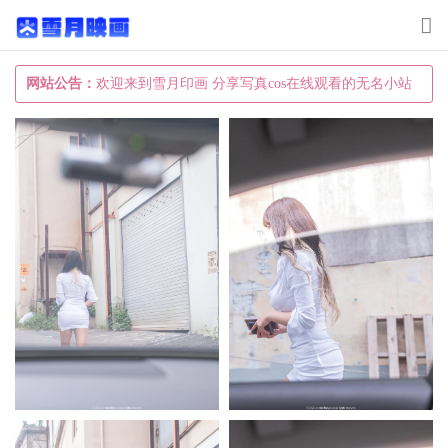
T
o
g
网站公告：
欢迎来到雪月印画 分享写真cos在线观看的无名小站
g
l
e
n
a
v
i
g
a
t
i
o