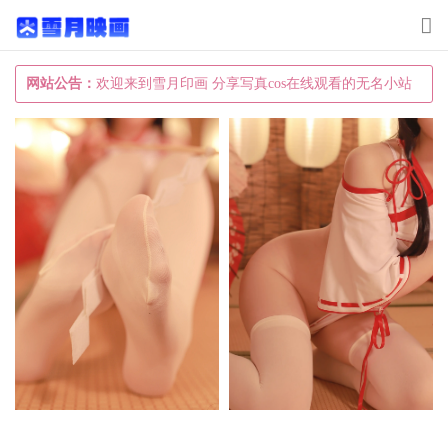
T
o
g
网站公告：
欢迎来到雪月印画 分享写真cos在线观看的无名小站
g
l
e
n
a
v
i
g
a
t
i
o