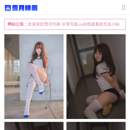
T
o
g
网站公告：
欢迎来到雪月印画 分享写真cos在线观看的无名小站
g
l
e
n
a
v
i
g
a
t
i
o