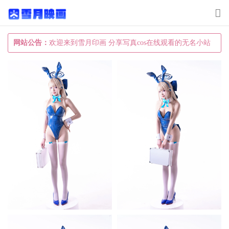
T
o
g
网站公告：
欢迎来到雪月印画 分享写真cos在线观看的无名小站
g
l
e
n
a
v
i
g
a
t
i
o