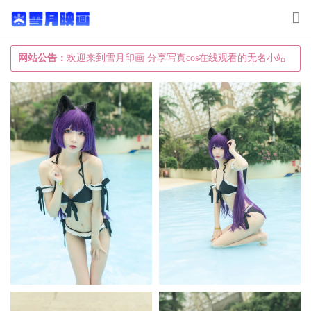
T
o
g
网站公告：
欢迎来到雪月印画 分享写真cos在线观看的无名小站
g
l
e
n
a
v
i
g
a
t
i
o