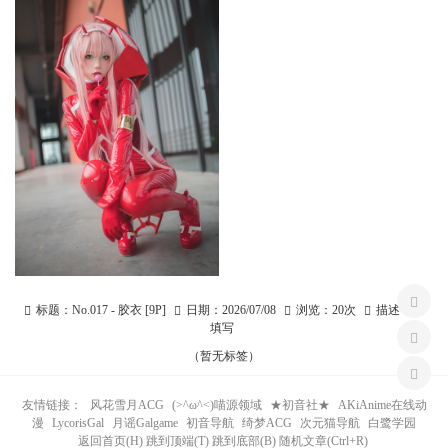
标题：
No.017 - 胶衣 [9P]
日期：
2026/07/08
浏览：
20次
描述：
未
填写
（暂无标签）
友情链接：
风花雪月ACG
(>^ω^<)喵源领域
★初音社★
AKiAnime在线动
漫
LycorisGal
月谣Galgame
初音导航
绮梦ACG
次元猫导航
白鹭学园
返回首页(H) 跳到顶端(T) 跳到底部(B) 随机文章(Ctrl+R)