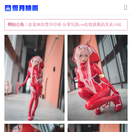
T
o
g
网站公告：
欢迎来到雪月印画 分享写真cos在线观看的无名小站
g
l
e
n
a
v
i
g
a
t
i
o