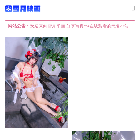
T
o
g
网站公告：
欢迎来到雪月印画 分享写真cos在线观看的无名小站
g
l
e
n
a
v
i
g
a
t
i
o