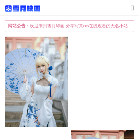
T
o
g
网站公告：
欢迎来到雪月印画 分享写真cos在线观看的无名小站
g
l
e
n
a
v
i
g
a
t
i
o