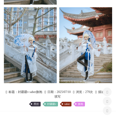
标题：
封疆疆v saber旗袍
日期：
2025/07/10
浏览：
279次
描述：
未
填写
黑丝
封疆疆v
saber
旗袍